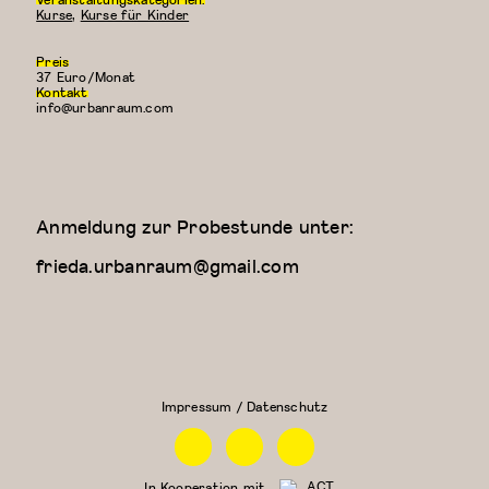
Kurse
,
Kurse für Kinder
Preis
37 Euro/Monat
Kontakt
info@urbanraum.com
Anmeldung zur Probestunde unter:
frieda.urbanraum@gmail.com
Kreativer
Kung
Kindertanz
Fu
(3-4
Jahre)
Impressum / Datenschutz
Facebook
Instagram
Linkedin
In Kooperation mit