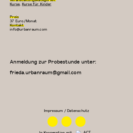
Kurse
,
Kurse für Kinder
Preis
37 Euro/Monat
Kontakt
info@urbanraum.com
Anmeldung zur Probestunde unter:
frieda.urbanraum@gmail.com
Kreativer
Kung
Kindertanz
Fu
(3-4
Jahre)
Impressum / Datenschutz
Facebook
Instagram
Linkedin
In Kooperation mit