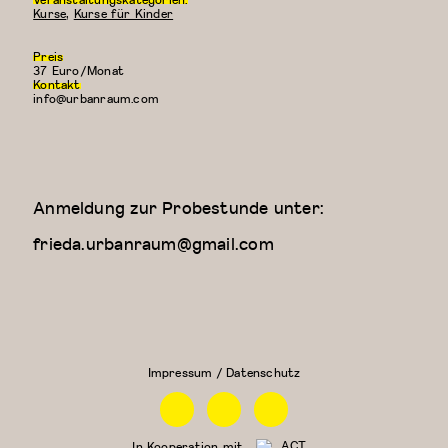
Kurse
,
Kurse für Kinder
Preis
37 Euro/Monat
Kontakt
info@urbanraum.com
Anmeldung zur Probestunde unter:
frieda.urbanraum@gmail.com
Kreativer
Kung
Kindertanz
Fu
(3-4
Jahre)
Impressum / Datenschutz
Facebook
Instagram
Linkedin
In Kooperation mit