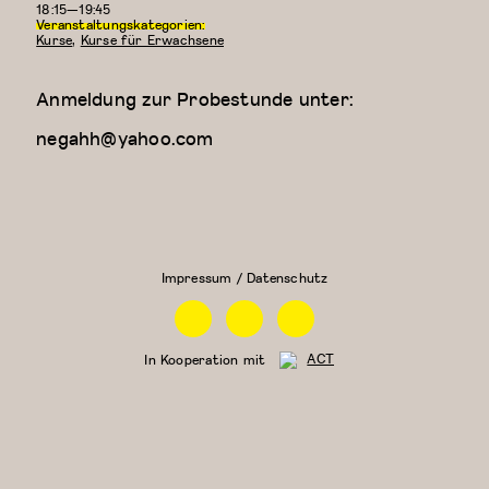
18:15—19:45
Veranstaltungskategorien:
Kurse
,
Kurse für Erwachsene
Anmeldung zur Probestunde unter:
negahh@yahoo.com
Kreativer
Zeitgenössischer
Kindertanz
Tanz (für Kinder
(3-4
ab 9 Jahren)
Jahre)
Impressum / Datenschutz
Facebook
Instagram
Linkedin
In Kooperation mit