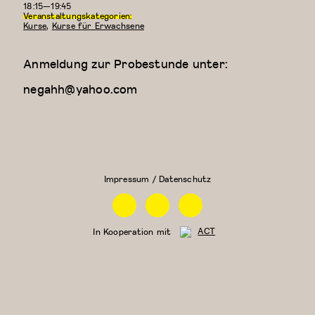
18:15—19:45
Veranstaltungskategorien:
Kurse
,
Kurse für Erwachsene
Anmeldung zur Probestunde unter:
negahh@yahoo.com
Kreativer
Zeitgenössischer
Kindertanz
Tanz (für Kinder
(5-6
ab 9 Jahren)
Jahre)
Impressum / Datenschutz
Facebook
Instagram
Linkedin
In Kooperation mit