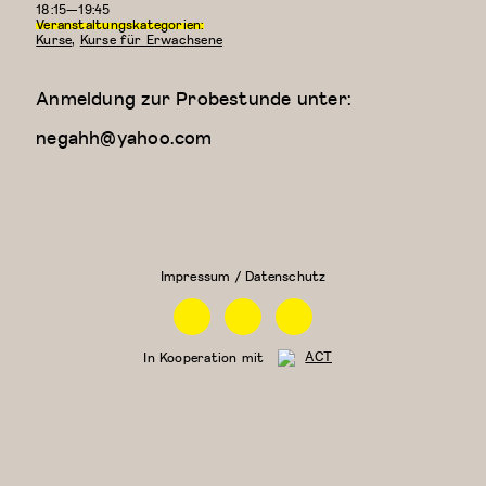
18:15—19:45
Veranstaltungskategorien:
Kurse
,
Kurse für Erwachsene
Anmeldung zur Probestunde unter:
negahh@yahoo.com
Kreativer
Zeitgenössischer
Kindertanz
Tanz (für Kinder
(5-6
ab 9 Jahren)
Jahre)
Impressum / Datenschutz
Facebook
Instagram
Linkedin
In Kooperation mit