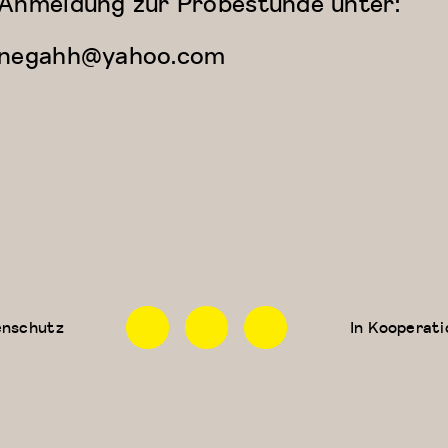
Anmeldung zur Probestunde unter:
negahh@yahoo.com
Facebook
Instagram
Linkedin
enschutz
In Kooperati