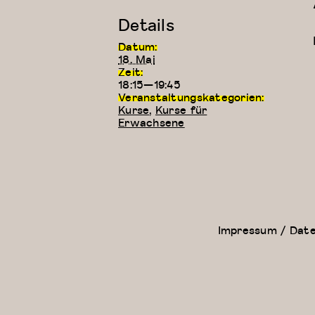
Details
Datum:
18. Mai
Zeit:
18:15—19:45
Veranstaltungskategorien:
Kurse
,
Kurse für
Erwachsene
Kreativer
Zeitgenössischer
Kindertanz
Tanz (für Kinder
(5-6 Jahre)
ab 9 Jahren)
Impressum / Dat