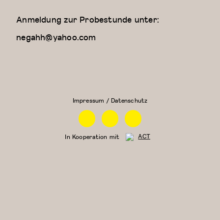
Anmeldung zur Probestunde unter:
negahh@yahoo.com
Kreativer
Zeitgenössischer
Kindertanz
Tanz (für Kinder
(5-6
ab 9 Jahren)
Jahre)
Impressum / Datenschutz
Facebook
Instagram
Linkedin
In Kooperation mit