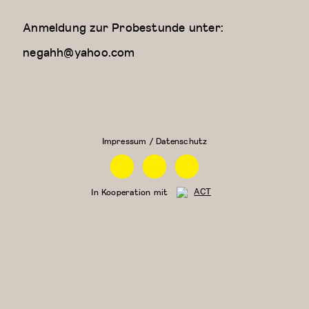
Anmeldung zur Probestunde unter:
negahh@yahoo.com
Kreativer
Zeitgenössischer
Kindertanz
Tanz (für Kinder
(5-6
ab 9 Jahren)
Jahre)
Impressum / Datenschutz
Facebook
Instagram
Linkedin
In Kooperation mit