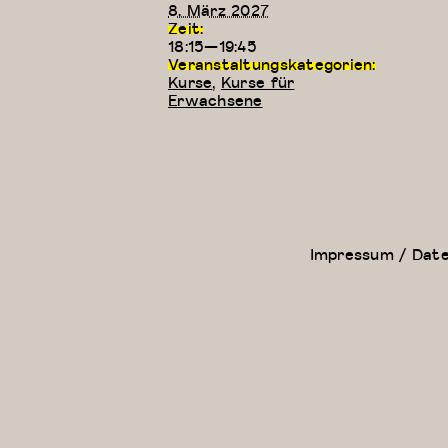
8. März 2027
Zeit:
18:15—19:45
Veranstaltungskategorien:
Kurse
,
Kurse für
Erwachsene
Kreativer
Zeitgenössischer
Kindertanz
Tanz (für Kinder
(5-6 Jahre)
ab 9 Jahren)
Impressum / Dat