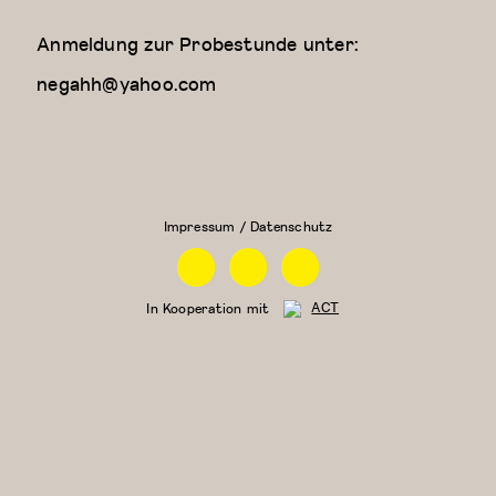
Anmeldung zur Probestunde unter:
negahh@yahoo.com
Kreativer
Zeitgenössischer
Kindertanz
Tanz (für Kinder
(5-6
ab 9 Jahren)
Jahre)
Impressum / Datenschutz
Facebook
Instagram
Linkedin
In Kooperation mit