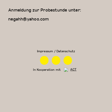
Anmeldung zur Probestunde unter:
negahh@yahoo.com
Kreativer
Zeitgenössischer
Kindertanz
Tanz (für Kinder
(5-6
ab 9 Jahren)
Jahre)
Impressum / Datenschutz
Facebook
Instagram
Linkedin
In Kooperation mit