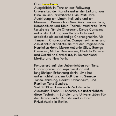
Über
Livia Politi
Ausgebildet in Tanz an der Folkwang-
Universität der Künste unter der Leitung von
Pina Bausch, erweiterte Livia Politi ihre
Ausbildung am Limón Institute und am
Movement Research in New York, wo sie Tanz,
Komposition und Klein-Technik studierte. Dort
tanzte sie für die Choreoart Dance Company
unter der Leitung von Carlos Orta und
arbeitete als selbständige Choreographin. Als
Tänzerin, Choreografin, Company-Trainer und
Assistentin arbeitete sie mit den Regisseuren
Henrietta Horn, Marco Antonio Silva, George
Camerun, Michel Descombey, Gladiola Orozco
und Geraldine Cardiel u.a, in Deutschland,
Mexiko und New York.
Fokussiert auf das Unterrichten von Tanz,
Choreografie und Improvisation mit
langjähriger Erfahrung darin, Livia hat
unterrichtet u.a. am UdK Berlin, Seneca-
Tanzausbildung, Dock11, Urbanraum, und
Papillon Tanz Studios.
Seit 2010 ist Livia auch Zertifizierte
Alexander-Technik Lehrerin, sie unterrichtet
diese Technik in Schulen und Universitäten für
die Darstellenden Künste und in ihrem
Privatstudio in Berlin.