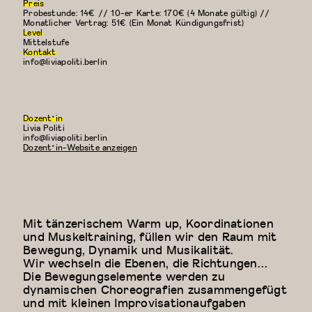
Preis
Probestunde: 14€ // 10-er Karte: 170€ (4 Monate gültig) //
Monatlicher Vertrag: 51€ (Ein Monat Kündigungsfrist)
Level
Mittelstufe
Kontakt
info@liviapoliti.berlin
Dozent*in
Livia Politi
E-
info@liviapoliti.berlin
Mail:
Dozent*in-Website anzeigen
Mit tänzerischem Warm up, Koordinationen
und Muskeltraining, füllen wir den Raum mit
Bewegung, Dynamik und Musikalität.
Wir wechseln die Ebenen, die Richtungen…
Die Bewegungselemente werden zu
dynamischen Choreografien zusammengefügt
und mit kleinen Improvisationaufgaben