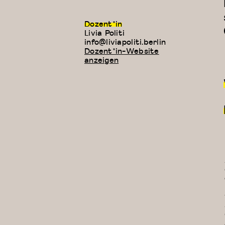
Dozent*in
Livia Politi
E-
info@liviapoliti.berlin
Mail:
Dozent*in-Website
anzeigen