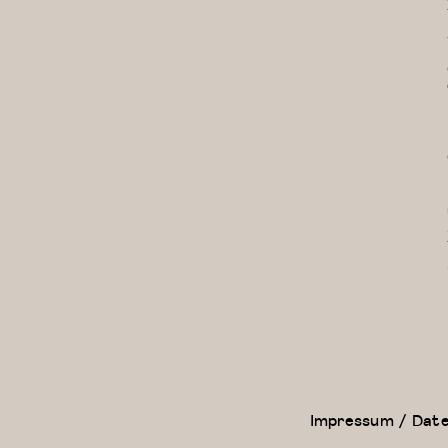
Modern
Contemporary
Dance
Dance Class
Fundamentals:
(Elizaveta)
Modern
Dance für
Anfänger
Impressum / Dat