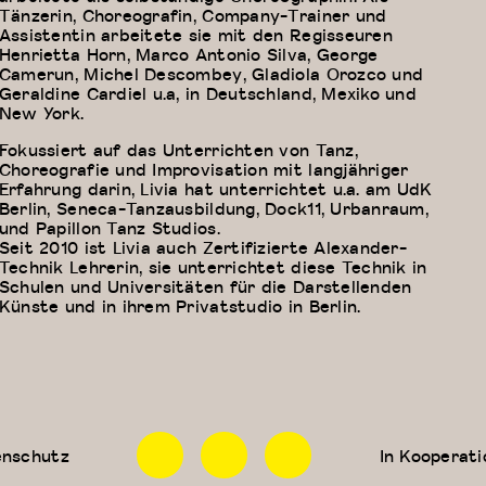
Tänzerin, Choreografin, Company-Trainer und
Assistentin arbeitete sie mit den Regisseuren
Henrietta Horn, Marco Antonio Silva, George
Camerun, Michel Descombey, Gladiola Orozco und
Geraldine Cardiel u.a, in Deutschland, Mexiko und
New York.
Fokussiert auf das Unterrichten von Tanz,
Choreografie und Improvisation mit langjähriger
Erfahrung darin, Livia hat unterrichtet u.a. am UdK
Berlin, Seneca-Tanzausbildung, Dock11, Urbanraum,
und Papillon Tanz Studios.
Seit 2010 ist Livia auch Zertifizierte Alexander-
Technik Lehrerin, sie unterrichtet diese Technik in
Schulen und Universitäten für die Darstellenden
Künste und in ihrem Privatstudio in Berlin.
Facebook
Instagram
Linkedin
enschutz
In Kooperati