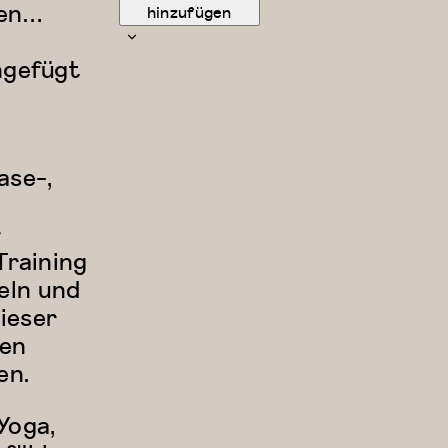
gen…
hinzufügen
ngefügt
ase-,
r
Training
eln und
dieser
len
en.
Yoga,