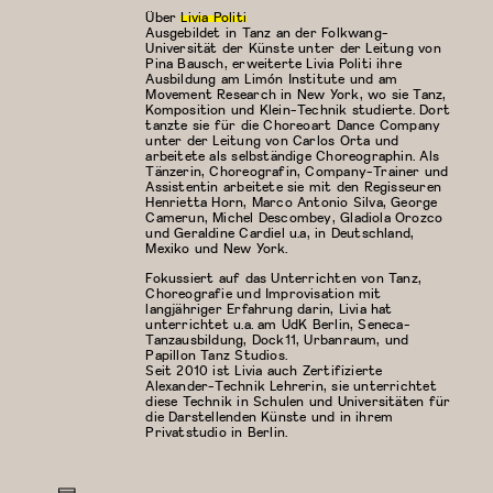
Über
Livia Politi
Ausgebildet in Tanz an der Folkwang-
Universität der Künste unter der Leitung von
Pina Bausch, erweiterte Livia Politi ihre
Ausbildung am Limón Institute und am
Movement Research in New York, wo sie Tanz,
Komposition und Klein-Technik studierte. Dort
tanzte sie für die Choreoart Dance Company
unter der Leitung von Carlos Orta und
arbeitete als selbständige Choreographin. Als
Tänzerin, Choreografin, Company-Trainer und
Assistentin arbeitete sie mit den Regisseuren
Henrietta Horn, Marco Antonio Silva, George
Camerun, Michel Descombey, Gladiola Orozco
und Geraldine Cardiel u.a, in Deutschland,
Mexiko und New York.
Fokussiert auf das Unterrichten von Tanz,
Choreografie und Improvisation mit
langjähriger Erfahrung darin, Livia hat
unterrichtet u.a. am UdK Berlin, Seneca-
Tanzausbildung, Dock11, Urbanraum, und
Papillon Tanz Studios.
Seit 2010 ist Livia auch Zertifizierte
Alexander-Technik Lehrerin, sie unterrichtet
diese Technik in Schulen und Universitäten für
die Darstellenden Künste und in ihrem
Privatstudio in Berlin.