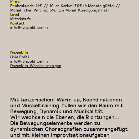
Preis
Probestunde: 14€ // 10-er Karte: 170€ (4 Monate gültig) //
Monatlicher Vertrag: 51€ (Ein Monat Kündigungsfrist)
Level
Mittelstufe
Kontakt
info@liviapoliti.berlin
Dozent*in
Livia Politi
E-
info@liviapoliti.berlin
Mail:
Dozent*in-Website anzeigen
Mit tänzerischem Warm up, Koordinationen
und Muskeltraining, füllen wir den Raum mit
Bewegung, Dynamik und Musikalität.
Wir wechseln die Ebenen, die Richtungen…
Die Bewegungselemente werden zu
dynamischen Choreografien zusammengefügt
und mit kleinen Improvisationaufgaben