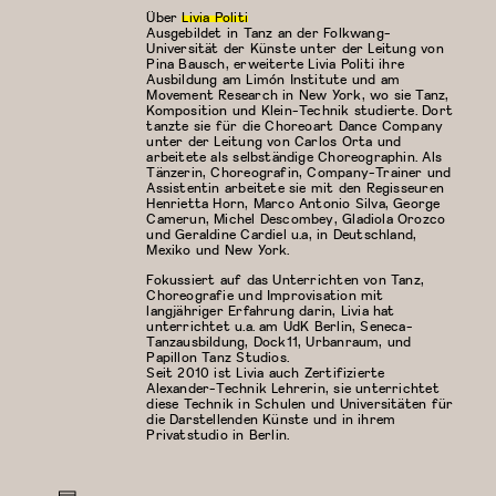
Über
Livia Politi
Ausgebildet in Tanz an der Folkwang-
Universität der Künste unter der Leitung von
Pina Bausch, erweiterte Livia Politi ihre
Ausbildung am Limón Institute und am
Movement Research in New York, wo sie Tanz,
Komposition und Klein-Technik studierte. Dort
tanzte sie für die Choreoart Dance Company
unter der Leitung von Carlos Orta und
arbeitete als selbständige Choreographin. Als
Tänzerin, Choreografin, Company-Trainer und
Assistentin arbeitete sie mit den Regisseuren
Henrietta Horn, Marco Antonio Silva, George
Camerun, Michel Descombey, Gladiola Orozco
und Geraldine Cardiel u.a, in Deutschland,
Mexiko und New York.
Fokussiert auf das Unterrichten von Tanz,
Choreografie und Improvisation mit
langjähriger Erfahrung darin, Livia hat
unterrichtet u.a. am UdK Berlin, Seneca-
Tanzausbildung, Dock11, Urbanraum, und
Papillon Tanz Studios.
Seit 2010 ist Livia auch Zertifizierte
Alexander-Technik Lehrerin, sie unterrichtet
diese Technik in Schulen und Universitäten für
die Darstellenden Künste und in ihrem
Privatstudio in Berlin.