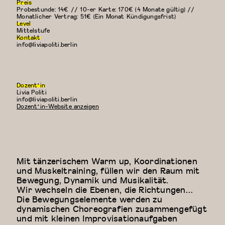
Preis
Probestunde: 14€ // 10-er Karte: 170€ (4 Monate gültig) //
Monatlicher Vertrag: 51€ (Ein Monat Kündigungsfrist)
Level
Mittelstufe
Kontakt
info@liviapoliti.berlin
Dozent*in
Livia Politi
E-
info@liviapoliti.berlin
Mail:
Dozent*in-Website anzeigen
Mit tänzerischem Warm up, Koordinationen
und Muskeltraining, füllen wir den Raum mit
Bewegung, Dynamik und Musikalität.
Wir wechseln die Ebenen, die Richtungen…
Die Bewegungselemente werden zu
dynamischen Choreografien zusammengefügt
und mit kleinen Improvisationaufgaben