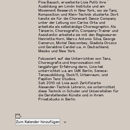
Pina Bausch, erweiterte Livia Politi ihre
Ausbildung am Limón Institute und am
Movement Research in New York, wo sie Tanz,
Komposition und Klein-Technik studierte. Dort
tanzte sie für die Choreoart Dance Company
unter der Leitung von Carlos Orta und
arbeitete als selbständige Choreographin. Als
Tänzerin, Choreografin, Company-Trainer und
Assistentin arbeitete sie mit den Regisseuren
Henrietta Horn, Marco Antonio Silva, George
Camerun, Michel Descombey, Gladiola Orozco
und Geraldine Cardiel u.a, in Deutschland,
Mexiko und New York.
Fokussiert auf das Unterrichten von Tanz,
Choreografie und Improvisation mit
langjähriger Erfahrung darin, Livia hat
unterrichtet u.a. am UdK Berlin, Seneca-
Tanzausbildung, Dock11, Urbanraum, und
Papillon Tanz Studios.
Seit 2010 ist Livia auch Zertifizierte
Alexander-Technik Lehrerin, sie unterrichtet
diese Technik in Schulen und Universitäten für
die Darstellenden Künste und in ihrem
Privatstudio in Berlin.
Zum Kalender hinzufügen