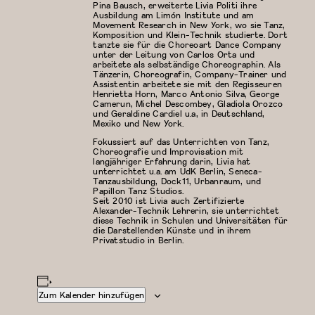
Pina Bausch, erweiterte Livia Politi ihre
Ausbildung am Limón Institute und am
Movement Research in New York, wo sie Tanz,
Komposition und Klein-Technik studierte. Dort
tanzte sie für die Choreoart Dance Company
unter der Leitung von Carlos Orta und
arbeitete als selbständige Choreographin. Als
Tänzerin, Choreografin, Company-Trainer und
Assistentin arbeitete sie mit den Regisseuren
Henrietta Horn, Marco Antonio Silva, George
Camerun, Michel Descombey, Gladiola Orozco
und Geraldine Cardiel u.a, in Deutschland,
Mexiko und New York.
Fokussiert auf das Unterrichten von Tanz,
Choreografie und Improvisation mit
langjähriger Erfahrung darin, Livia hat
unterrichtet u.a. am UdK Berlin, Seneca-
Tanzausbildung, Dock11, Urbanraum, und
Papillon Tanz Studios.
Seit 2010 ist Livia auch Zertifizierte
Alexander-Technik Lehrerin, sie unterrichtet
diese Technik in Schulen und Universitäten für
die Darstellenden Künste und in ihrem
Privatstudio in Berlin.
Zum Kalender hinzufügen