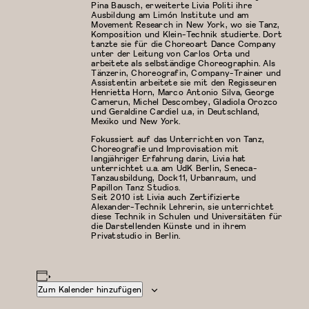
Pina Bausch, erweiterte Livia Politi ihre
Ausbildung am Limón Institute und am
Movement Research in New York, wo sie Tanz,
Komposition und Klein-Technik studierte. Dort
tanzte sie für die Choreoart Dance Company
unter der Leitung von Carlos Orta und
arbeitete als selbständige Choreographin. Als
Tänzerin, Choreografin, Company-Trainer und
Assistentin arbeitete sie mit den Regisseuren
Henrietta Horn, Marco Antonio Silva, George
Camerun, Michel Descombey, Gladiola Orozco
und Geraldine Cardiel u.a, in Deutschland,
Mexiko und New York.
Fokussiert auf das Unterrichten von Tanz,
Choreografie und Improvisation mit
langjähriger Erfahrung darin, Livia hat
unterrichtet u.a. am UdK Berlin, Seneca-
Tanzausbildung, Dock11, Urbanraum, und
Papillon Tanz Studios.
Seit 2010 ist Livia auch Zertifizierte
Alexander-Technik Lehrerin, sie unterrichtet
diese Technik in Schulen und Universitäten für
die Darstellenden Künste und in ihrem
Privatstudio in Berlin.
Zum Kalender hinzufügen