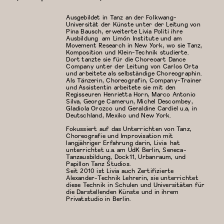
Ausgebildet in Tanz an der Folkwang-
Universität der Künste unter der Leitung von
Pina Bausch, erweiterte Livia Politi ihre
Ausbildung am Limón Institute und am
Movement Research in New York, wo sie Tanz,
Komposition und Klein-Technik studierte.
Dort tanzte sie für die Choreoart Dance
Company unter der Leitung von Carlos Orta
und arbeitete als selbständige Choreographin.
Als Tänzerin, Choreografin, Company-Trainer
und Assistentin arbeitete sie mit den
Regisseuren Henrietta Horn, Marco Antonio
Silva, George Camerun, Michel Descombey,
Gladiola Orozco und Geraldine Cardiel u.a, in
Deutschland, Mexiko und New York.
Fokussiert auf das Unterrichten von Tanz,
Choreografie und Improvisation mit
langjähriger Erfahrung darin, Livia hat
unterrichtet u.a. am UdK Berlin, Seneca-
Tanzausbildung, Dock11, Urbanraum, und
Papillon Tanz Studios.
Seit 2010 ist Livia auch Zertifizierte
Alexander-Technik Lehrerin, sie unterrichtet
diese Technik in Schulen und Universitäten für
die Darstellenden Künste und in ihrem
Privatstudio in Berlin.