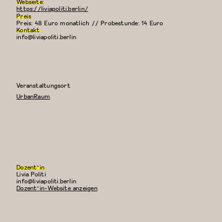
Webseite:
https://liviapoliti.berlin/
Preis
Preis: 48 Euro monatlich // Probestunde: 14 Euro
Kontakt
info@liviapoliti.berlin
Veranstaltungsort
UrbanRaum
Dozent*in
Livia Politi
E-
info@liviapoliti.berlin
Mail:
Dozent*in-Website anzeigen