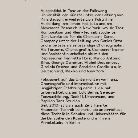
Ausgebildet in Tanz an der Folkwang-
Universität der Künste unter der Leitung von
Pina Bausch, erweiterte Livia Politi ihre
Ausbildung am Limón Institute und am
Movement Research in New York, wo sie Tanz,
Komposition und Klein-Technik studierte.
Dort tanzte sie für die Choreoart Dance
Company unter der Leitung von Carlos Orta
und arbeitete als selbständige Choreographin.
Als Tänzerin, Choreografin, Company-Trainer
und Assistentin arbeitete sie mit den
Regisseuren Henrietta Horn, Marco Antonio
Silva, George Camerun, Michel Descombey,
Gladiola Orozco und Geraldine Cardiel u.a, in
Deutschland, Mexiko und New York.
Fokussiert auf das Unterrichten von Tanz,
Choreografie und Improvisation mit
langjähriger Erfahrung darin, Livia hat
unterrichtet u.a. am UdK Berlin, Seneca-
Tanzausbildung, Dock11, Urbanraum, und
Papillon Tanz Studios.
Seit 2010 ist Livia auch Zertifizierte
Alexander-Technik Lehrerin, sie unterrichtet
diese Technik in Schulen und Universitäten für
die Darstellenden Künste und in ihrem
Privatstudio in Berlin.