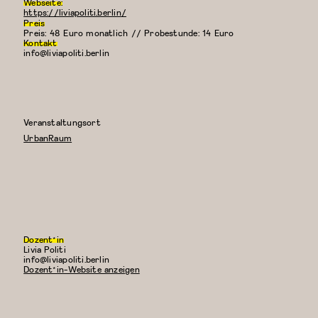
Webseite:
https://liviapoliti.berlin/
Preis
Preis: 48 Euro monatlich // Probestunde: 14 Euro
Kontakt
info@liviapoliti.berlin
Veranstaltungsort
UrbanRaum
Dozent*in
Livia Politi
E-
info@liviapoliti.berlin
Mail:
Dozent*in-Website anzeigen