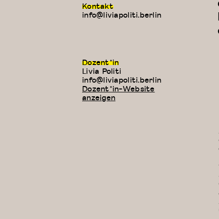
Kontakt
info@liviapoliti.berlin
Dozent*in
Livia Politi
E-
info@liviapoliti.berlin
Mail:
Dozent*in-Website
anzeigen