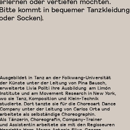
erlernen oder vertiefen möchten.
Bitte kommt in bequemer Tanzkleidung
oder Socken).
Ausgebildet in Tanz an der Folkwang-Universität
der Künste unter der Leitung von Pina Bausch,
erweiterte Livia Politi ihre Ausbildung am Limón
Institute und am Movement Research in New York,
wo sie Tanz, Komposition und Klein-Technik
studierte. Dort tanzte sie für die Choreoart Dance
Company unter der Leitung von Carlos Orta und
arbeitete als selbständige Choreographin.
Als Tänzerin, Choreografin, Company-Trainer
und Assistentin arbeitete sie mit den Regisseuren
Henrietta Horn, Marco Antonio Silva, George