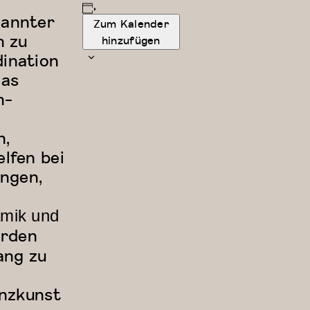
pannter
Zum Kalender
n zu
hinzufügen
dination
das
n-
n,
lfen bei
ngen,
amik und
erden
ang zu
anzkunst