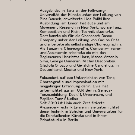
Ausgebildet in Tanz an der Folkwang-
Universität der Künste unter der Leitung von
Pina Bausch, erweiterte Livia Politi ihre
Ausbildung am Limón Institute und am
Movement Research in New York, wo sie Tanz,
Komposition und Klein-Technik studierte.
Dort tanzte sie für die Choreoart Dance
Company unter der Leitung von Carlos Orta
und arbeitete als selbständige Choreographin.
Als Tänzerin, Choreografin, Company-Trainer
und Assistentin arbeitete sie mit den
Regisseuren Henrietta Horn, Marco Antonio
Silva, George Camerun, Michel Descombey,
Gladiola Orozco und Geraldine Cardiel u.a, in
Deutschland, Mexiko und New York.
Fokussiert auf das Unterrichten von Tanz,
Choreografie und Improvisation mit
langjähriger Erfahrung darin, Livia hat
unterrichtet u.a. am UdK Berlin, Seneca-
Tanzausbildung, Dock11, Urbanraum, und
Papillon Tanz Studios.
Seit 2010 ist Livia auch Zertifizierte
Alexander-Technik Lehrerin, sie unterrichtet
diese Technik in Schulen und Universitäten für
die Darstellenden Künste und in ihrem
Privatstudio in Berlin.