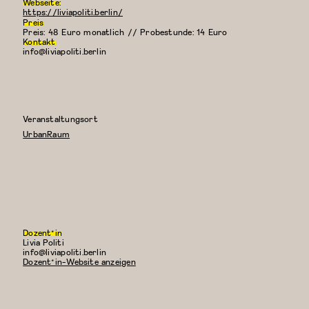
Webseite:
https://liviapoliti.berlin/
Preis
Preis: 48 Euro monatlich // Probestunde: 14 Euro
Kontakt
info@liviapoliti.berlin
Veranstaltungsort
UrbanRaum
Dozent*in
Livia Politi
E-
info@liviapoliti.berlin
Mail:
Dozent*in-Website anzeigen