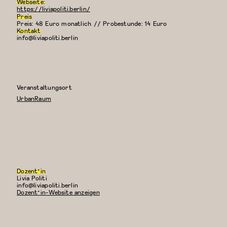
Webseite:
https://liviapoliti.berlin/
Preis
Preis: 48 Euro monatlich // Probestunde: 14 Euro
Kontakt
info@liviapoliti.berlin
Veranstaltungsort
UrbanRaum
Dozent*in
Livia Politi
E-
info@liviapoliti.berlin
Mail:
Dozent*in-Website anzeigen