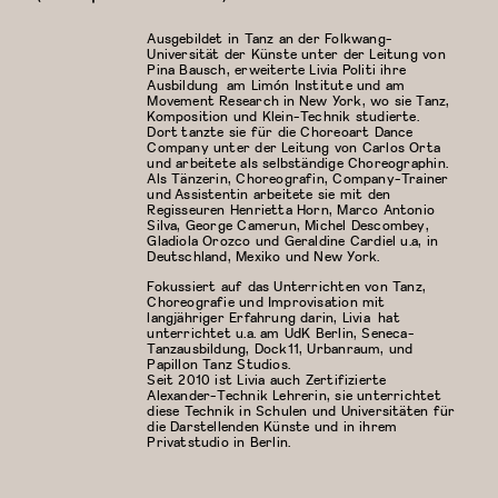
Ausgebildet in Tanz an der Folkwang-
Universität der Künste unter der Leitung von
Pina Bausch, erweiterte Livia Politi ihre
Ausbildung am Limón Institute und am
Movement Research in New York, wo sie Tanz,
Komposition und Klein-Technik studierte.
Dort tanzte sie für die Choreoart Dance
Company unter der Leitung von Carlos Orta
und arbeitete als selbständige Choreographin.
Als Tänzerin, Choreografin, Company-Trainer
und Assistentin arbeitete sie mit den
Regisseuren Henrietta Horn, Marco Antonio
Silva, George Camerun, Michel Descombey,
Gladiola Orozco und Geraldine Cardiel u.a, in
Deutschland, Mexiko und New York.
Fokussiert auf das Unterrichten von Tanz,
Choreografie und Improvisation mit
langjähriger Erfahrung darin, Livia hat
unterrichtet u.a. am UdK Berlin, Seneca-
Tanzausbildung, Dock11, Urbanraum, und
Papillon Tanz Studios.
Seit 2010 ist Livia auch Zertifizierte
Alexander-Technik Lehrerin, sie unterrichtet
diese Technik in Schulen und Universitäten für
die Darstellenden Künste und in ihrem
Privatstudio in Berlin.