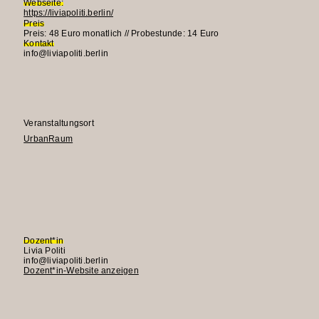
Webseite:
https://liviapoliti.berlin/
Preis
Preis: 48 Euro monatlich // Probestunde: 14 Euro
Kontakt
info@liviapoliti.berlin
Veranstaltungsort
UrbanRaum
Dozent*in
Livia Politi
E-
info@liviapoliti.berlin
Mail:
Dozent*in-Website anzeigen