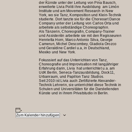
der Künste unter der Leitung von Pina Bausch,
erweiterte Livia Politi ihre Ausbildung am Limón
Institute und am Movement Research in New
York, wo sie Tanz, Komposition und Klein-Technik
studierte. Dort tanzte sie für die Choreoart Dance
Company unter der Leitung von Carlos Orta und
arbeitete als selbständige Choreographin.
Als Tänzerin, Choreografin, Company-Trainer
und Assistentin arbeitete sie mit den Regisseuren
Henrietta Horn, Marco Antonio Silva, George
Camerun, Michel Descombey, Gladiola Orozco
und Geraldine Cardiel u.a, in Deutschland,
Mexiko und New York.
Fokussiert auf das Unterrichten von Tanz,
Choreografie und Improvisation mit langjähriger
Erfahrung darin, Livia hat unterrichtet u.a. am
UdK Berlin, Seneca-Tanzausbildung, Dock11,
Urbanraum, und Papillon Tanz Studios.
Seit 2010 ist Livia auch Zertifizierte Alexander-
Technik Lehrerin, sie unterrichtet diese Technik in
Schulen und Universitäten für die Darstellenden
Künste und in ihrem Privatstudio in Berlin.
Zum Kalender hinzufügen