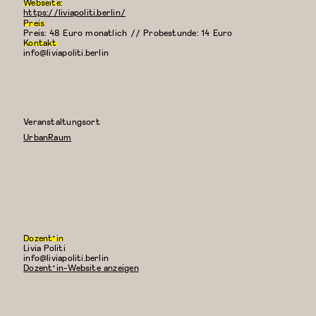
Webseite:
https://liviapoliti.berlin/
Preis
Preis: 48 Euro monatlich // Probestunde: 14 Euro
Kontakt
info@liviapoliti.berlin
Veranstaltungsort
UrbanRaum
Dozent*in
Livia Politi
E-
info@liviapoliti.berlin
Mail:
Dozent*in-Website anzeigen