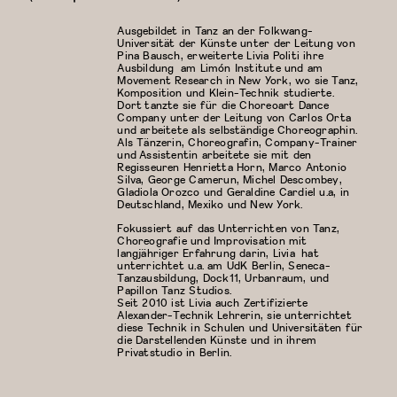
Ausgebildet in Tanz an der Folkwang-
Universität der Künste unter der Leitung von
Pina Bausch, erweiterte Livia Politi ihre
Ausbildung am Limón Institute und am
Movement Research in New York, wo sie Tanz,
Komposition und Klein-Technik studierte.
Dort tanzte sie für die Choreoart Dance
Company unter der Leitung von Carlos Orta
und arbeitete als selbständige Choreographin.
Als Tänzerin, Choreografin, Company-Trainer
und Assistentin arbeitete sie mit den
Regisseuren Henrietta Horn, Marco Antonio
Silva, George Camerun, Michel Descombey,
Gladiola Orozco und Geraldine Cardiel u.a, in
Deutschland, Mexiko und New York.
Fokussiert auf das Unterrichten von Tanz,
Choreografie und Improvisation mit
langjähriger Erfahrung darin, Livia hat
unterrichtet u.a. am UdK Berlin, Seneca-
Tanzausbildung, Dock11, Urbanraum, und
Papillon Tanz Studios.
Seit 2010 ist Livia auch Zertifizierte
Alexander-Technik Lehrerin, sie unterrichtet
diese Technik in Schulen und Universitäten für
die Darstellenden Künste und in ihrem
Privatstudio in Berlin.