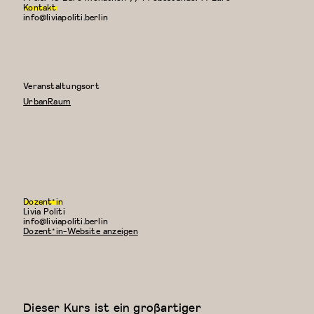
Kontakt
info@liviapoliti.berlin
Veranstaltungsort
UrbanRaum
Dozent*in
Livia Politi
E-
info@liviapoliti.berlin
Mail:
Dozent*in-Website anzeigen
Dieser Kurs ist ein großartiger