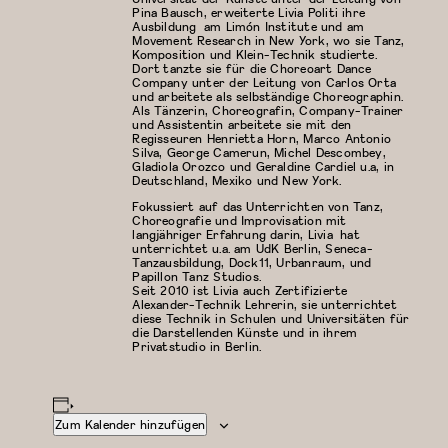
Pina Bausch, erweiterte Livia Politi ihre
Ausbildung am Limón Institute und am
Movement Research in New York, wo sie Tanz,
Komposition und Klein-Technik studierte.
Dort tanzte sie für die Choreoart Dance
Company unter der Leitung von Carlos Orta
und arbeitete als selbständige Choreographin.
Als Tänzerin, Choreografin, Company-Trainer
und Assistentin arbeitete sie mit den
Regisseuren Henrietta Horn, Marco Antonio
Silva, George Camerun, Michel Descombey,
Gladiola Orozco und Geraldine Cardiel u.a, in
Deutschland, Mexiko und New York.
Fokussiert auf das Unterrichten von Tanz,
Choreografie und Improvisation mit
langjähriger Erfahrung darin, Livia hat
unterrichtet u.a. am UdK Berlin, Seneca-
Tanzausbildung, Dock11, Urbanraum, und
Papillon Tanz Studios.
Seit 2010 ist Livia auch Zertifizierte
Alexander-Technik Lehrerin, sie unterrichtet
diese Technik in Schulen und Universitäten für
die Darstellenden Künste und in ihrem
Privatstudio in Berlin.
Zum Kalender hinzufügen