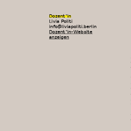
Dozent*in
Livia Politi
E-
info@liviapoliti.berlin
Mail:
Dozent*in-Website
anzeigen