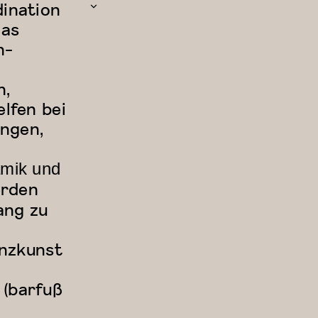
dination
das
n-
n,
lfen bei
ngen,
amik und
erden
ang zu
anzkunst
 (barfuß