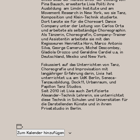
Pina Bausch, erweiterte Livia Politi ihre
Ausbildung am Limón Institute und am
Movement Research in New York, wo sie Tanz,
Komposition und Klein-Technik studierte.
Dort tanzte sie für die Choreoart Dance
Company unter der Leitung von Carlos Orta
und arbeitete als selbständige Choreographin.
Als Tänzerin, Choreografin, Company-Trainer
und Assistentin arbeitete sie mit den
Regisseuren Henrietta Horn, Marco Antonio
Silva, George Camerun, Michel Descombey,
Gladiola Orozco und Geraldine Cardiel u.a, in
Deutschland, Mexiko und New York.
Fokussiert auf das Unterrichten von Tanz,
Choreografie und Improvisation mit
langjähriger Erfahrung darin, Livia hat
unterrichtet u.a. am UdK Berlin, Seneca-
Tanzausbildung, Dock11, Urbanraum, und
Papillon Tanz Studios.
Seit 2010 ist Livia auch Zertifizierte
Alexander-Technik Lehrerin, sie unterrichtet
diese Technik in Schulen und Universitäten für
die Darstellenden Künste und in ihrem
Privatstudio in Berlin.
Zum Kalender hinzufügen