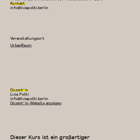
Kontakt
info@liviapoliti.berlin
Veranstaltungsort
UrbanRaum
Dozent*in
Livia Politi
E-
info@liviapoliti.berlin
Mail:
Dozent*in-Website anzeigen
Dieser Kurs ist ein großartiger