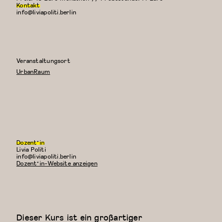
Kontakt
info@liviapoliti.berlin
Veranstaltungsort
UrbanRaum
Dozent*in
Livia Politi
E-
info@liviapoliti.berlin
Mail:
Dozent*in-Website anzeigen
Dieser Kurs ist ein großartiger