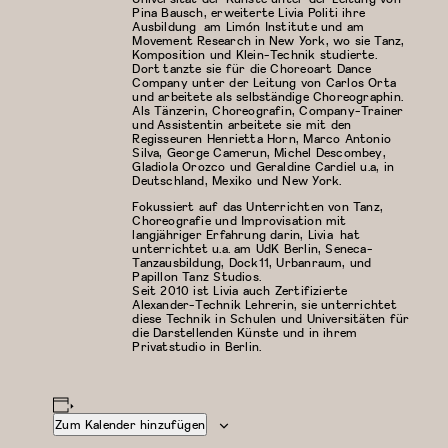
Pina Bausch, erweiterte Livia Politi ihre
Ausbildung am Limón Institute und am
Movement Research in New York, wo sie Tanz,
Komposition und Klein-Technik studierte.
Dort tanzte sie für die Choreoart Dance
Company unter der Leitung von Carlos Orta
und arbeitete als selbständige Choreographin.
Als Tänzerin, Choreografin, Company-Trainer
und Assistentin arbeitete sie mit den
Regisseuren Henrietta Horn, Marco Antonio
Silva, George Camerun, Michel Descombey,
Gladiola Orozco und Geraldine Cardiel u.a, in
Deutschland, Mexiko und New York.
Fokussiert auf das Unterrichten von Tanz,
Choreografie und Improvisation mit
langjähriger Erfahrung darin, Livia hat
unterrichtet u.a. am UdK Berlin, Seneca-
Tanzausbildung, Dock11, Urbanraum, und
Papillon Tanz Studios.
Seit 2010 ist Livia auch Zertifizierte
Alexander-Technik Lehrerin, sie unterrichtet
diese Technik in Schulen und Universitäten für
die Darstellenden Künste und in ihrem
Privatstudio in Berlin.
Zum Kalender hinzufügen