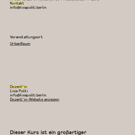
Kontakt
info@liviapoliti.berlin
Veranstaltungsort
UrbanRaum
Dozent*in
Livia Politi
E-
info@liviapoliti.berlin
Mail:
Dozent*in-Website anzeigen
Dieser Kurs ist ein großartiger