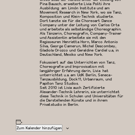
Pina Bausch, erweiterte Livia Politi ihre
Ausbildung am Limón Institute und am
Movement Research in New York, wo sie Tanz,
Komposition und Klein-Technik studierte.
Dort tanzte sie für die Choreoart Dance
Company unter der Leitung von Carlos Orta
und arbeitete als selbständige Choreographin.
Als Tänzerin, Choreografin, Company-Trainer
und Assistentin arbeitete sie mit den
Regisseuren Henrietta Horn, Marco Antonio
Silva, George Camerun, Michel Descombey,
Gladiola Orozco und Geraldine Cardiel u.a, in
Deutschland, Mexiko und New York.
Fokussiert auf das Unterrichten von Tanz,
Choreografie und Improvisation mit
langjähriger Erfahrung darin, Livia hat
unterrichtet u.a. am UdK Berlin, Seneca-
Tanzausbildung, Dock11, Urbanraum, und
Papillon Tanz Studios.
Seit 2010 ist Livia auch Zertifizierte
Alexander-Technik Lehrerin, sie unterrichtet
diese Technik in Schulen und Universitäten für
die Darstellenden Künste und in ihrem
Privatstudio in Berlin.
Zum Kalender hinzufügen