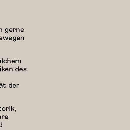
ch gerne
bewegen
welchem
iken des
ät der
orik,
hre
d