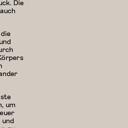
ck. Die
 auch
 die
 und
urch
Körpers
n
nander
gste
n, um
teuer
n und