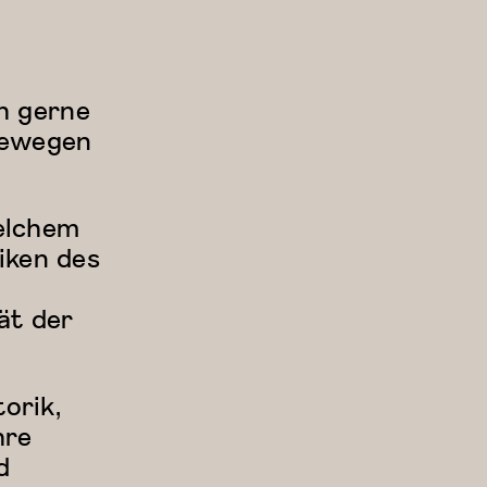
ch gerne
bewegen
welchem
iken des
ät der
orik,
hre
d