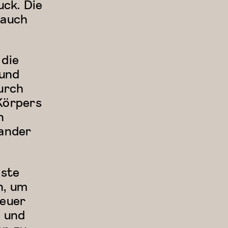
ck. Die
 auch
 die
 und
urch
Körpers
n
nander
gste
n, um
teuer
n und