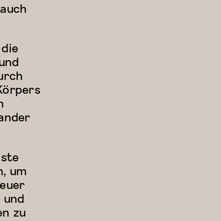
 auch
 die
 und
urch
Körpers
n
nander
gste
n, um
teuer
n und
en zu