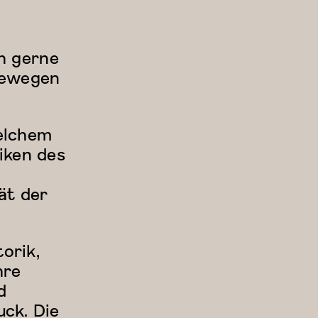
ch gerne
bewegen
welchem
iken des
ät der
orik,
hre
d
ck. Die