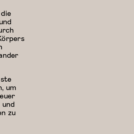
 die
 und
urch
Körpers
n
nander
gste
n, um
teuer
n und
en zu