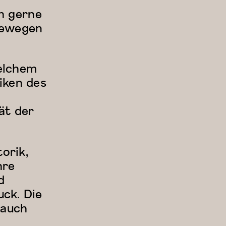
ch gerne
bewegen
welchem
iken des
ät der
orik,
hre
d
ck. Die
 auch