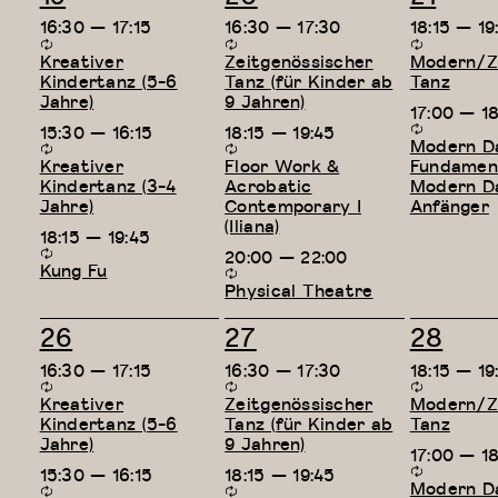
Veranstaltungen,
Veranstaltungen,
Verans
16:30
—
17:15
16:30
—
17:30
18:15
—
19
Kreativer
Zeitgenössischer
Modern/Ze
Kindertanz (5-6
Tanz (für Kinder ab
Tanz
Jahre)
9 Jahren)
17:00
—
1
15:30
—
16:15
18:15
—
19:45
Modern D
Kreativer
Floor Work &
Fundament
Kindertanz (3-4
Acrobatic
Modern D
Jahre)
Contemporary I
Anfänger
(Iliana)
18:15
—
19:45
20:00
—
22:00
Kung Fu
Physical Theatre
3
3
2
26
27
28
Veranstaltungen,
Veranstaltungen,
Verans
16:30
—
17:15
16:30
—
17:30
18:15
—
19
Kreativer
Zeitgenössischer
Modern/Ze
Kindertanz (5-6
Tanz (für Kinder ab
Tanz
Jahre)
9 Jahren)
17:00
—
1
15:30
—
16:15
18:15
—
19:45
Modern D