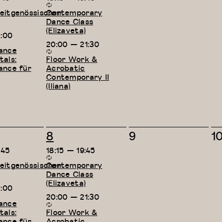
itgenössischer
Contemporary
Dance Class
(Elizaveta)
8:00
20:00
—
21:30
ance
als:
Floor Work &
ance für
Acrobatic
Contemporary II
(Iliana)
2
0
0
8
9
1
taltungen,
Veranstaltungen,
Veranstaltungen
V
:45
18:15
—
19:45
itgenössischer
Contemporary
Dance Class
(Elizaveta)
8:00
20:00
—
21:30
ance
als:
Floor Work &
ance für
Acrobatic