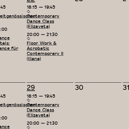
taltungen,
Veranstaltungen,
Veranstaltungen
V
:45
18:15
—
19:45
itgenössischer
Contemporary
Dance Class
(Elizaveta)
8:00
20:00
—
21:30
ance
als:
Floor Work &
ance für
Acrobatic
Contemporary II
(Iliana)
2
0
0
29
30
3
taltungen,
Veranstaltungen,
Veranstaltungen
V
:45
18:15
—
19:45
itgenössischer
Contemporary
Dance Class
(Elizaveta)
8:00
20:00
—
21:30
ance