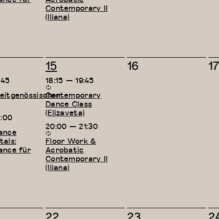
Contemporary II
(Iliana)
2
0
0
15
16
1
taltungen,
Veranstaltungen,
Veranstaltungen
V
:45
18:15
—
19:45
itgenössischer
Contemporary
Dance Class
(Elizaveta)
8:00
20:00
—
21:30
ance
als:
Floor Work &
ance für
Acrobatic
Contemporary II
(Iliana)
2
0
0
22
23
2