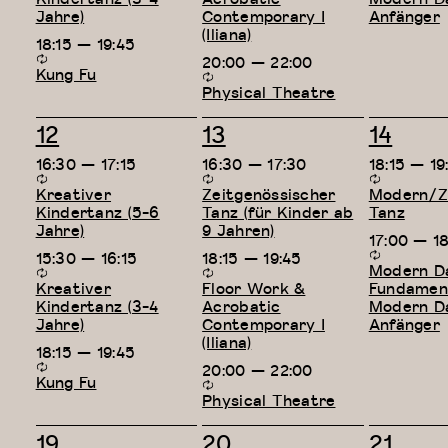
Jahre)
Contemporary I
Anfänger
(Iliana)
18:15
—
19:45
20:00
—
22:00
Kung Fu
Physical Theatre
3
3
2
12
13
14
Veranstaltungen,
Veranstaltungen,
Verans
16:30
—
17:15
16:30
—
17:30
18:15
—
19
Kreativer
Zeitgenössischer
Modern/Ze
Kindertanz (5-6
Tanz (für Kinder ab
Tanz
Jahre)
9 Jahren)
17:00
—
1
15:30
—
16:15
18:15
—
19:45
Modern D
Kreativer
Floor Work &
Fundament
Kindertanz (3-4
Acrobatic
Modern D
Jahre)
Contemporary I
Anfänger
(Iliana)
18:15
—
19:45
20:00
—
22:00
Kung Fu
Physical Theatre
3
3
2
19
20
21