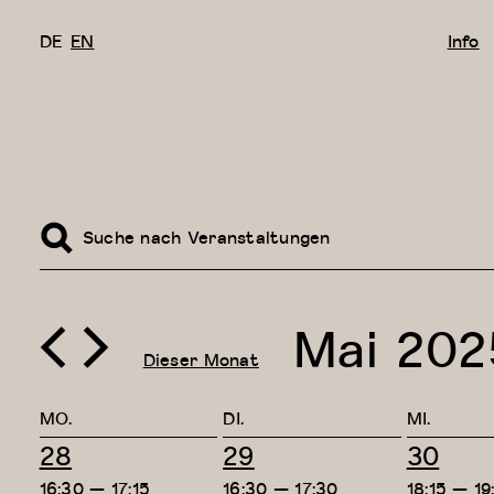
DE
EN
Info
Veranstaltungen
Bitte
Suche
Schlüsselwort
Suche
und
eingeben.
Ansichten,
Veranstaltungen
Suche
Navigation
nach
Mai 202
Veranstaltungen
Schlüsselwort.
Dieser Monat
Datum
wählen.
Kalender
MO.
DI.
MI.
von
3
3
2
28
29
30
Veranstaltungen
Veranstaltungen,
Veranstaltungen,
Verans
16:30
—
17:15
16:30
—
17:30
18:15
—
19