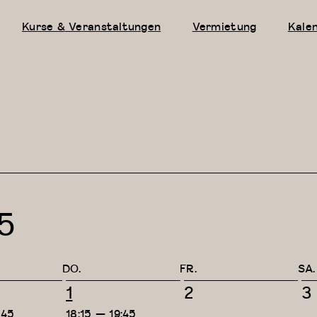
Kurse & Veranstaltungen
Vermietung
Kale
5
DO.
FR.
SA.
2
0
0
1
2
3
taltungen,
Veranstaltungen,
Veranstaltungen
V
:45
18:15
—
19:45