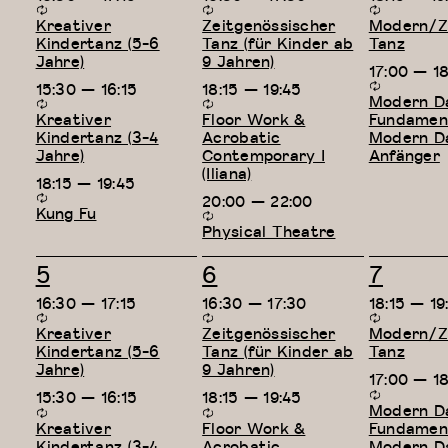
Kreativer
Zeitgenössischer
Modern/Ze
Kindertanz (5-6
Tanz (für Kinder ab
Tanz
Jahre)
9 Jahren)
17:00
—
1
15:30
—
16:15
18:15
—
19:45
Modern D
Kreativer
Floor Work &
Fundament
Kindertanz (3-4
Acrobatic
Modern D
Jahre)
Contemporary I
Anfänger
(Iliana)
18:15
—
19:45
20:00
—
22:00
Kung Fu
Physical Theatre
3
3
2
5
6
7
Veranstaltungen,
Veranstaltungen,
Verans
16:30
—
17:15
16:30
—
17:30
18:15
—
19
Kreativer
Zeitgenössischer
Modern/Ze
Kindertanz (5-6
Tanz (für Kinder ab
Tanz
Jahre)
9 Jahren)
17:00
—
1
15:30
—
16:15
18:15
—
19:45
Modern D
Kreativer
Floor Work &
Fundament
Kindertanz (3-4
Acrobatic
Modern D