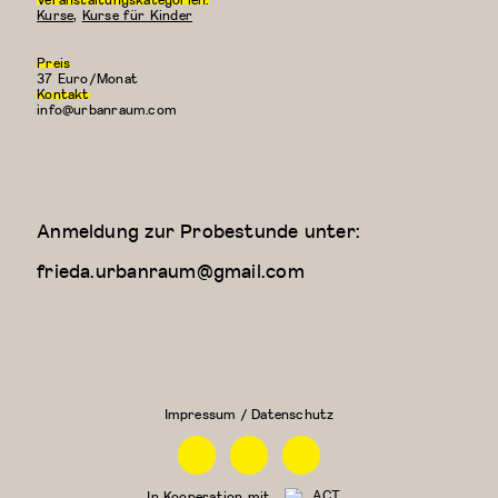
Kurse
,
Kurse für Kinder
Preis
37 Euro/Monat
Kontakt
info@urbanraum.com
Anmeldung zur Probestunde unter:
frieda.urbanraum@gmail.com
Kreativer
Kung
Kindertanz
Fu
(3-4
Jahre)
Impressum / Datenschutz
Facebook
Instagram
Linkedin
In Kooperation mit