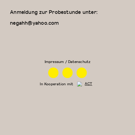
Anmeldung zur Probestunde unter:
negahh@yahoo.com
Kreativer
Zeitgenössischer
Kindertanz
Tanz (für Kinder
(5-6
ab 9 Jahren)
Jahre)
Impressum / Datenschutz
Facebook
Instagram
Linkedin
In Kooperation mit