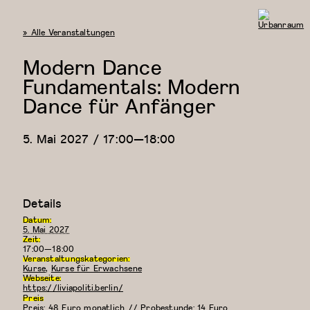
« Alle Veranstaltungen
Urbanraum
Modern Dance
Fundamentals: Modern
Dance für Anfänger
5. Mai 2027 / 17:00
—
18:00
Details
Datum:
5. Mai 2027
Zeit:
17:00—18:00
Veranstaltungskategorien:
Kurse
,
Kurse für Erwachsene
Webseite:
https://liviapoliti.berlin/
Preis
Preis: 48 Euro monatlich // Probestunde: 14 Euro