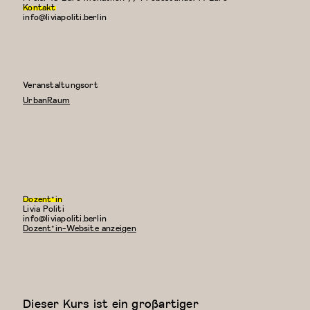
Kontakt
info@liviapoliti.berlin
Veranstaltungsort
UrbanRaum
Dozent*in
Livia Politi
E-
info@liviapoliti.berlin
Mail:
Dozent*in-Website anzeigen
Dieser Kurs ist ein großartiger