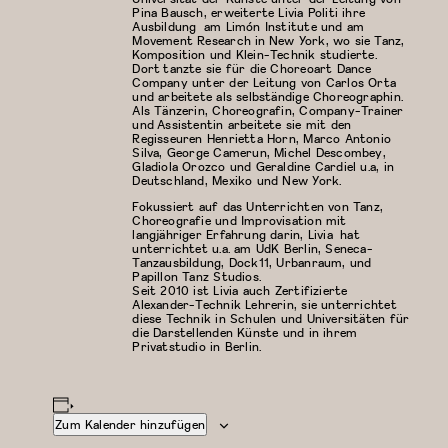
Pina Bausch, erweiterte Livia Politi ihre
Ausbildung am Limón Institute und am
Movement Research in New York, wo sie Tanz,
Komposition und Klein-Technik studierte.
Dort tanzte sie für die Choreoart Dance
Company unter der Leitung von Carlos Orta
und arbeitete als selbständige Choreographin.
Als Tänzerin, Choreografin, Company-Trainer
und Assistentin arbeitete sie mit den
Regisseuren Henrietta Horn, Marco Antonio
Silva, George Camerun, Michel Descombey,
Gladiola Orozco und Geraldine Cardiel u.a, in
Deutschland, Mexiko und New York.
Fokussiert auf das Unterrichten von Tanz,
Choreografie und Improvisation mit
langjähriger Erfahrung darin, Livia hat
unterrichtet u.a. am UdK Berlin, Seneca-
Tanzausbildung, Dock11, Urbanraum, und
Papillon Tanz Studios.
Seit 2010 ist Livia auch Zertifizierte
Alexander-Technik Lehrerin, sie unterrichtet
diese Technik in Schulen und Universitäten für
die Darstellenden Künste und in ihrem
Privatstudio in Berlin.
Zum Kalender hinzufügen